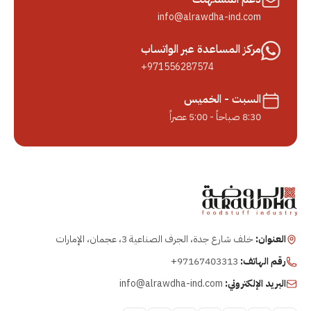
info@alrawdha-ind.com
مركز المساعدة عبر الواتساب
+971556287574
السبت - الخميس
8:30 صباحاً - 5:00 عصراً
العنوان:
خلف شارع جدة، الجرف الصناعية 3، عجمان، الإمارات
رقم الهاتف:
+97167403313
البريد الإلكتروني:
info@alrawdha-ind.com