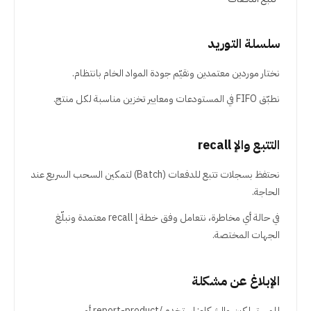
سلسلة التوريد
نختار موردين معتمدين ونقيّم جودة المواد الخام بانتظام.
نطبّق FIFO في المستودعات ومعايير تخزين مناسبة لكل منتج.
التتبع والإ recall
نحتفظ بسجلات تتبع للدفعات (Batch) لتمكين السحب السريع عند
الحاجة.
في حالة أي مخاطرة، نتعامل وفق خطة إ recall معتمدة ونبلّغ
الجهات المختصة.
الإبلاغ عن مشكلة
للمستهلكين والشركاء: استخدم /report-product أو