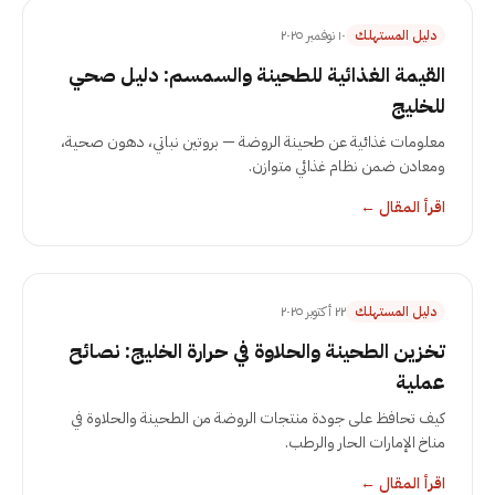
دليل المستهلك
١٠ نوفمبر ٢٠٢٥
القيمة الغذائية للطحينة والسمسم: دليل صحي
للخليج
معلومات غذائية عن طحينة الروضة — بروتين نباتي، دهون صحية،
ومعادن ضمن نظام غذائي متوازن.
اقرأ المقال
←
دليل المستهلك
٢٢ أكتوبر ٢٠٢٥
تخزين الطحينة والحلاوة في حرارة الخليج: نصائح
عملية
كيف تحافظ على جودة منتجات الروضة من الطحينة والحلاوة في
مناخ الإمارات الحار والرطب.
اقرأ المقال
←