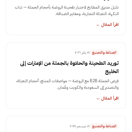
دليل مديري المطابخ لاختيار طحينة الروضة بأحجام الجملة — ثبات
النكهة، التعبئة التجارية، ومعايير الضيافة.
اقرأ المقال
←
الصناعة والتصنيع
١٥ يناير ٢٠٢٦
توريد الطحينة والحلاوة بالجملة من الإمارات إلى
الخليج
فرص الجملة B2B مع الروضة — مواصفات المنتج، أحجام التعبئة،
والتصدير إلى السعودية والكويت وعُمان.
اقرأ المقال
←
الصناعة والتصنيع
١٨ ديسمبر ٢٠٢٥