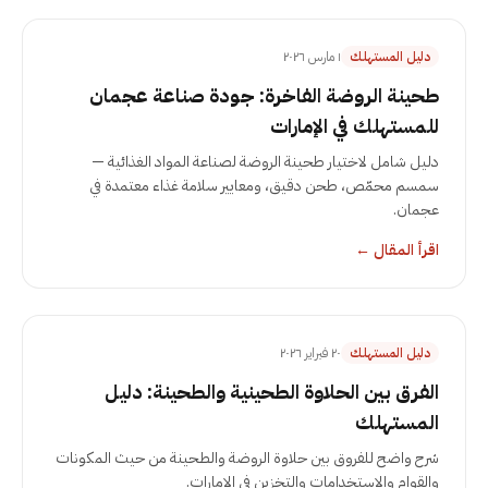
دليل المستهلك
١ مارس ٢٠٢٦
طحينة الروضة الفاخرة: جودة صناعة عجمان
للمستهلك في الإمارات
دليل شامل لاختيار طحينة الروضة لصناعة المواد الغذائية —
سمسم محمّص، طحن دقيق، ومعايير سلامة غذاء معتمدة في
عجمان.
اقرأ المقال
←
دليل المستهلك
٢٠ فبراير ٢٠٢٦
الفرق بين الحلاوة الطحينية والطحينة: دليل
المستهلك
شرح واضح للفروق بين حلاوة الروضة والطحينة من حيث المكونات
والقوام والاستخدامات والتخزين في الإمارات.