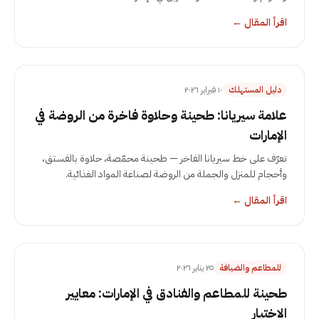
اقرأ المقال
←
دليل المستهلك
١٠ فبراير ٢٠٢٦
علامة سيريانا: طحينة وحلاوة فاخرة من الروضة في
الإمارات
تعرّف على خط سيريانا الفاخر — طحينة محمّصة، حلاوة بالفستق،
وأحجام للمنزل والجملة من الروضة لصناعة المواد الغذائية.
اقرأ المقال
←
للمطاعم والضيافة
٢٥ يناير ٢٠٢٦
طحينة للمطاعم والفنادق في الإمارات: معايير
الاختيار