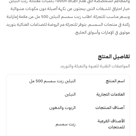
والمطاعم المتخصصة التي تقدم أطباقاً fusion بكميات معتدلة. زيت النيلين
خيار احترافي للشيفات الذين يبحثون عن نكهة أصيلة دون مكونات عشوائية
وبسعر مناسب للتجزئة. اطلب زيت سمسم النيلين 500 مل من علامة إماراتية
رائدة في منتجات السمسم. يتوفر للتجزئة عبر الروضة للصناعات الغذائية بتوريد
موثوق في الإمارات وأسواق الخليج.
تفاصيل المنتج
المواصفات التقنية للعبوة والتعبئة والتوريد.
تفاصيل المنتج
اسم المنتج
النيلين زيت سمسم 500 مل
العلامات التجارية
النيلين
أصناف المنتجات
الزيوت والدهون
الأصناف الفرعية
زيت سمسم
للمنتجات