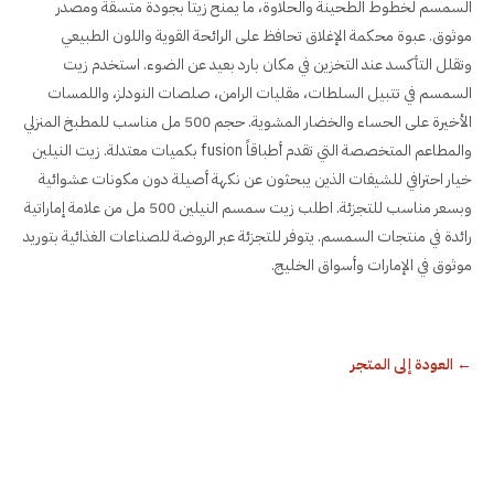
السمسم لخطوط الطحينة والحلاوة، ما يمنح زيتاً بجودة متسقة ومصدر
موثوق. عبوة محكمة الإغلاق تحافظ على الرائحة القوية واللون الطبيعي
وتقلل التأكسد عند التخزين في مكان بارد بعيد عن الضوء. استخدم زيت
السمسم في تتبيل السلطات، مقليات الرامن، صلصات النودلز، واللمسات
الأخيرة على الحساء والخضار المشوية. حجم 500 مل مناسب للمطبخ المنزلي
والمطاعم المتخصصة التي تقدم أطباقاً fusion بكميات معتدلة. زيت النيلين
خيار احترافي للشيفات الذين يبحثون عن نكهة أصيلة دون مكونات عشوائية
وبسعر مناسب للتجزئة. اطلب زيت سمسم النيلين 500 مل من علامة إماراتية
رائدة في منتجات السمسم. يتوفر للتجزئة عبر الروضة للصناعات الغذائية بتوريد
موثوق في الإمارات وأسواق الخليج.
←
العودة إلى المتجر