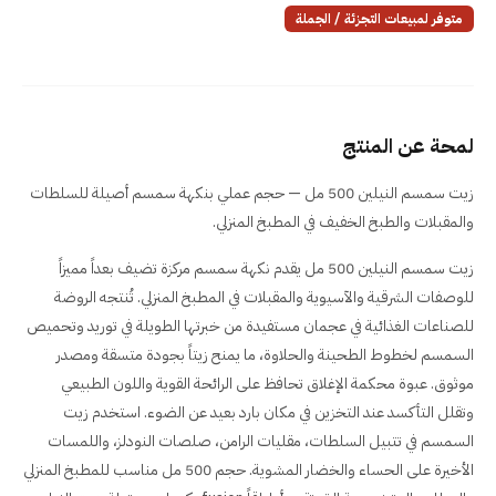
متوفر لمبيعات التجزئة / الجملة
لمحة عن المنتج
زيت سمسم النيلين 500 مل — حجم عملي بنكهة سمسم أصيلة للسلطات
والمقبلات والطبخ الخفيف في المطبخ المنزلي.
زيت سمسم النيلين 500 مل يقدم نكهة سمسم مركزة تضيف بعداً مميزاً
للوصفات الشرقية والآسيوية والمقبلات في المطبخ المنزلي. تُنتجه الروضة
للصناعات الغذائية في عجمان مستفيدة من خبرتها الطويلة في توريد وتحميص
السمسم لخطوط الطحينة والحلاوة، ما يمنح زيتاً بجودة متسقة ومصدر
موثوق. عبوة محكمة الإغلاق تحافظ على الرائحة القوية واللون الطبيعي
وتقلل التأكسد عند التخزين في مكان بارد بعيد عن الضوء. استخدم زيت
السمسم في تتبيل السلطات، مقليات الرامن، صلصات النودلز، واللمسات
الأخيرة على الحساء والخضار المشوية. حجم 500 مل مناسب للمطبخ المنزلي