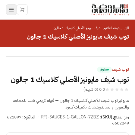
الرئيسية
/
منتجاتنا
/
توب شيف مايونيز الأصلي كلاسيك 1 جالون
توب شيف مايونيز الأصلي كلاسيك 1 جالون
انقر للتكبير
توب شيف
متوفر
توب شيف مايونيز الأصلي كلاسيك 1 جالون
0.0
(
0
تقييم
)
مايونيز توب شيف الأصلي كلاسيك 1 جالون — قوام كريمي ثابت للمطاعم
والتموين والساندويتشات بكميات كبيرة.
رمز المنتج (SKU):
RFI-SAUCES-1-GALLON-7ZBZ
·
الباركود:
621897
6602249