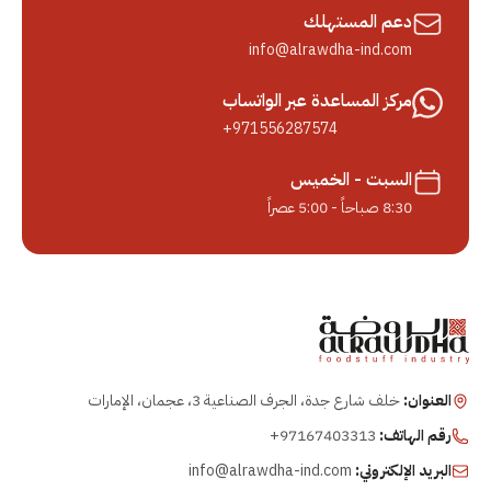
دعم المستهلك
info@alrawdha-ind.com
مركز المساعدة عبر الواتساب
+971556287574
السبت - الخميس
8:30 صباحاً - 5:00 عصراً
العنوان:
خلف شارع جدة، الجرف الصناعية 3، عجمان، الإمارات
رقم الهاتف:
+97167403313
البريد الإلكتروني:
info@alrawdha-ind.com