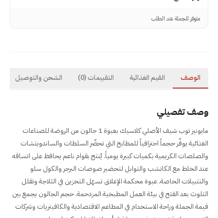
متوفر للجملة عند الطلب
الوصف
القيم الغذائية
التقييمات
(0)
الشحن والتوصيل
وصف تفصيلي
مايونيز توب شيف الأصلي كلاسيك بعبوة 1 جالون من الروضة للصناعات
الغذائية يوفّر حجماً احترافياً للمطابخ التي تحضّر السلطات والساندويتشات
والصلصات الكريمية بكميات كبيرة يومياً. يُنتج بقوام ناعم يحافظ على اتساقه
عند الخلط مع الكاتشب والتوابل لتحضير صوصات البرجر والكول سلو
والتتبيلات الخاصة. عبوة محكمة الإغلاق تسهّل التخزين في الثلاجة وتقلل
التلوث بعد الفتح في بيئة العمل المطبخية المزدحمة. حجم الجالون يجمع بين
قيمة الجملة وراحة الاستخدام في المطاعم الاقتصادية والكافيتريات وشركات