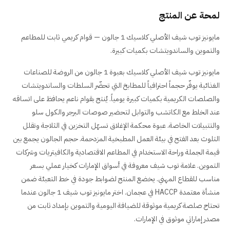
لمحة عن المنتج
مايونيز توب شيف الأصلي كلاسيك 1 جالون — قوام كريمي ثابت للمطاعم
والتموين والساندويتشات بكميات كبيرة.
مايونيز توب شيف الأصلي كلاسيك بعبوة 1 جالون من الروضة للصناعات
الغذائية يوفّر حجماً احترافياً للمطابخ التي تحضّر السلطات والساندويتشات
والصلصات الكريمية بكميات كبيرة يومياً. يُنتج بقوام ناعم يحافظ على اتساقه
عند الخلط مع الكاتشب والتوابل لتحضير صوصات البرجر والكول سلو
والتتبيلات الخاصة. عبوة محكمة الإغلاق تسهّل التخزين في الثلاجة وتقلل
التلوث بعد الفتح في بيئة العمل المطبخية المزدحمة. حجم الجالون يجمع بين
قيمة الجملة وراحة الاستخدام في المطاعم الاقتصادية والكافيتريات وشركات
التموين. علامة توب شيف معروفة في أسواق الإمارات كخيار عملي بسعر
مناسب للقطاع المهني. يخضع المنتج لضوابط جودة في خط التعبئة ضمن
منشأة معتمدة HACCP في عجمان. اختر مايونيز توب شيف 1 جالون عندما
تحتاج صلصة كريمية موثوقة للضيافة اليومية والتموين بإمداد ثابت من
مصدر إماراتي موثوق في الإمارات.