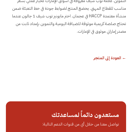
التموين. علامة توب شيف معروفة في أسواق الإمارات كخيار عملي بسعر
مناسب للقطاع المهني. يخضع المنتج لضوابط جودة في خط التعبئة ضمن
منشأة معتمدة HACCP في عجمان. اختر مايونيز توب شيف 1 جالون عندما
تحتاج صلصة كريمية موثوقة للضيافة اليومية والتموين بإمداد ثابت من
مصدر إماراتي موثوق في الإمارات.
←
العودة إلى المتجر
مستعدون دائماً لمساعدتك
تواصل معنا من خلال أي من قنوات الدعم التالية: