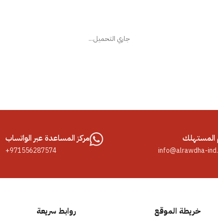
جاري التحميل...
المستهلك
مركز المساعدة عبر الواتساب
+971556287574
info@alrawdha-ind
خريطة الموقع
روابط سريعة