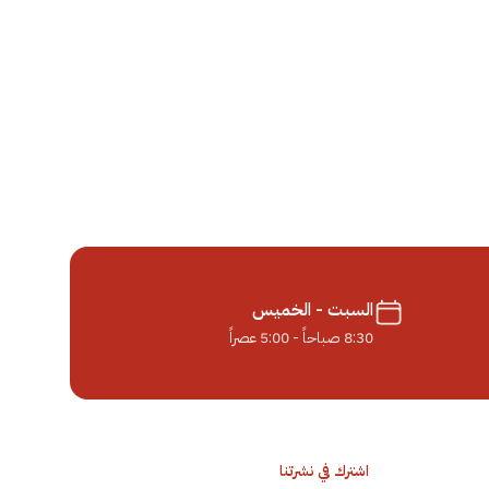
السبت - الخميس
8:30 صباحاً - 5:00 عصراً
اشترك في نشرتنا