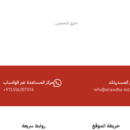
جاري التحميل...
المستهلك
مركز المساعدة عبر الواتساب
+971556287574
info@alrawdha-ind
خريطة الموقع
روابط سريعة