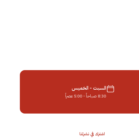
السبت - الخميس
8:30 صباحاً - 5:00 عصراً
اشترك في نشرتنا