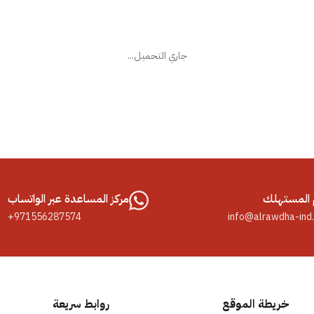
جاري التحميل...
المستهلك
مركز المساعدة عبر الواتساب
+971556287574
info@alrawdha-ind
خريطة الموقع
روابط سريعة