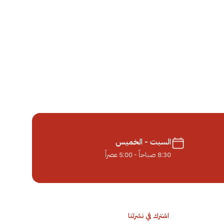
السبت - الخميس
8:30 صباحاً - 5:00 عصراً
اشترك في نشرتنا