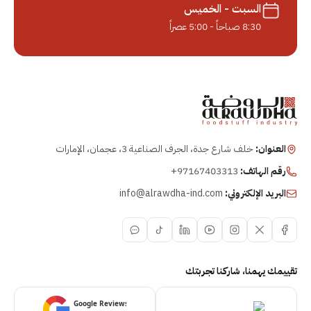
السبت - الخميس
8:30 صباحاً - 5:00 عصراً
العنوان:
خلف شارع جدة، الجرف الصناعية 3، عجمان، الإمارات
رقم الهاتف:
+97167403313
البريد الإلكتروني:
info@alrawdha-ind.com
تقييمك يهمنا، شاركنا تجربتك