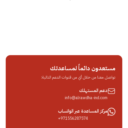
مستعدون دائماً لمساعدتك
تواصل معنا من خلال أي من قنوات الدعم التالية:
دعم المستهلك
info@alrawdha-ind.com
مركز المساعدة عبر الواتساب
+971556287574