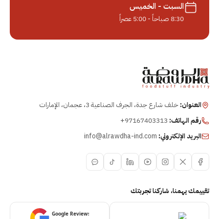
السبت - الخميس
8:30 صباحاً - 5:00 عصراً
العنوان:
خلف شارع جدة، الجرف الصناعية 3، عجمان، الإمارات
رقم الهاتف:
+97167403313
البريد الإلكتروني:
info@alrawdha-ind.com
تقييمك يهمنا، شاركنا تجربتك