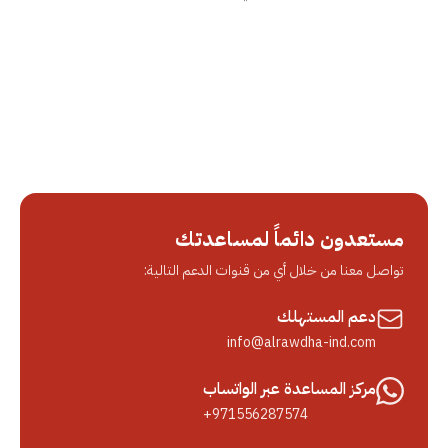
مستعدون دائماً لمساعدتك
تواصل معنا من خلال أي من قنوات الدعم التالية:
دعم المستهلك
info@alrawdha-ind.com
مركز المساعدة عبر الواتساب
+971556287574