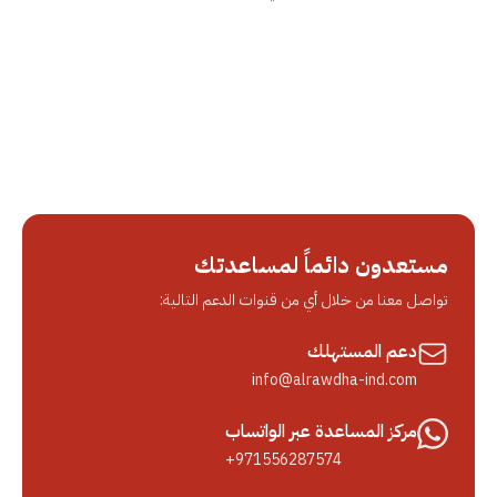
مستعدون دائماً لمساعدتك
تواصل معنا من خلال أي من قنوات الدعم التالية:
دعم المستهلك
info@alrawdha-ind.com
مركز المساعدة عبر الواتساب
+971556287574