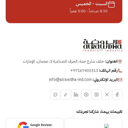
السبت - الخميس
8:30 صباحاً - 5:00 عصراً
العنوان:
خلف شارع جدة، الجرف الصناعية 3، عجمان، الإمارات
رقم الهاتف:
+97167403313
البريد الإلكتروني:
info@alrawdha-ind.com
تقييمك يهمنا، شاركنا تجربتك