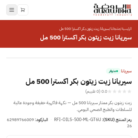
الرئيسية
/
منتجاتنا
/
سيريانا زيت زيتون بكر اكسترا 500 مل
سيريانا زيت زيتون بكر اكسترا 500 مل
انقر للتكبير
سيريانا
متوفر
سيريانا زيت زيتون بكر اكسترا 500 مل
0.0
(
0
تقييم
)
زيت زيتون بكر ممتاز سيريانا 500 مل — نكهة فاكهية خفيفة وجودة عالية
للسلطات والطبخ الصحي اليومي.
رمز المنتج (SKU):
RFI-OILS-500-ML-GT6U
·
الباركود:
62989766009
26