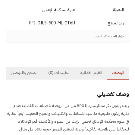
التعبئة
عبوة محكمة الإغلاق
رمز المنتج
RFI-OILS-500-ML-GT6U
متوفر للجملة عند الطلب
الوصف
القيم الغذائية
التقييمات
(0)
الشحن والتوصيل
وصف تفصيلي
زيت زيتون بكر ممتاز سيريانا 500 مل من الروضة للصناعات الغذائية يقدم
نكهة زيتون طبيعية مناسبة للسلطات والتتبيلات والطبخ الخفيف. يُعبأ بعناية
في عبوة محكمة الإغلاق تحمي الزيت من الضوء والأكسدة قدر الإمكان،
للحفاظ على رائحته الفاكهية ولونه الذهبي المميز. حجم 500 مل مثالي