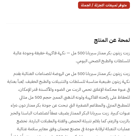
متوفر لمبيعات التجزئة / الجملة
لمحة عن المنتج
زيت زيتون بكر ممتاز سيريانا 500 مل — نكهة فاكهية خفيفة وجودة عالية
للسلطات والطبخ الصحي اليومي.
زيت زيتون بكر ممتاز سيريانا 500 مل من الروضة للصناعات الغذائية يقدم
نكهة زيتون طبيعية مناسبة للسلطات والتتبيلات والطبخ الخفيف. يُعبأ بعناية
في عبوة محكمة الإغلاق تحمي الزيت من الضوء والأكسدة قدر الإمكان،
للحفاظ على رائحته الفاكهية ولونه الذهبي المميز. حجم 500 مل مثالي
للمطبخ المنزلي والمطاعم الصغيرة التي تبحث عن جودة بكر ممتاز دون شراء
عبوات كبيرة. زيت سيريانا البكر الممتاز يضيف عمقاً لصلصات الباستا والخبز
بالزيت والزعتر، كما يلائم تتبيلة الحمص والفتة والمقبلات الباردة. تخضع
عمليات التعبئة لرقابة جودة في مصنع عجمان وفق معايير سلامة غذائية