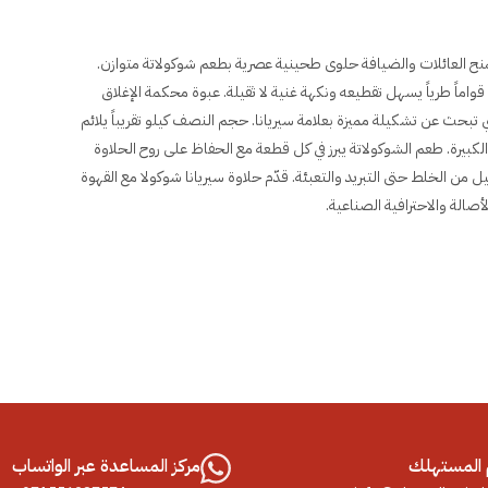
 للصناعات الغذائية تمنح العائلات والضيافة حلوى طحينية عصرية بطعم شوكولاتة متوازن.
ماً طرياً يسهل تقطيعه ونكهة غنية لا ثقيلة. عبوة محكمة الإغلاق
 التي تبحث عن تشكيلة مميزة بعلامة سيريانا. حجم النصف كيلو تقريباً يلائم
الكبيرة. طعم الشوكولاتة يبرز في كل قطعة مع الحفاظ على روح الحلاوة
ة HACCP وISO 22000 مع اهتمام بالتفاصيل من الخلط حتى التبريد والتعبئة. قدّم حلاوة سيريانا شوكولا مع القهوة
أصالة والاحترافية الصناعية.
المستهلك
مركز المساعدة عبر الواتساب