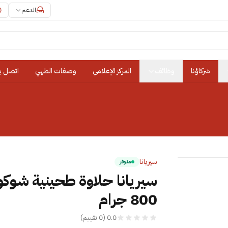
الدعم
شركاؤنا
وظائف
المركز الإعلامي
وصفات الطهي
اتصل بن
سيريانا
متوفر
سيريانا حلاوة طحينية شوكول
800 جرام
0.0
(
0
تقييم
)