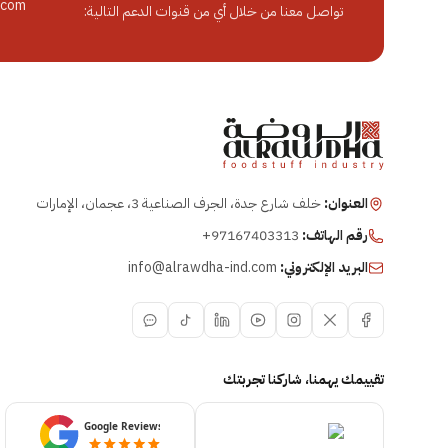
.com
تواصل معنا من خلال أي من قنوات الدعم التالية:
العنوان:
خلف شارع جدة، الجرف الصناعية 3، عجمان، الإمارات
رقم الهاتف:
+97167403313
البريد الإلكتروني:
info@alrawdha-ind.com
تقييمك يهمنا، شاركنا تجربتك