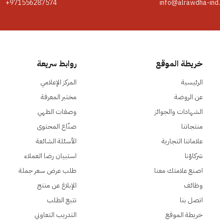
+971556287574
info@alrawdha-ind
خريطة الموقع
روابط سريعة
الرئيسية
المركز الإعلامي
عن الروضة
مختبر المعرفة
الشهادات والجوائز
وصفات الطهي
منتجاتنا
صنّاع المحتوى
علاماتنا التجارية
الأسئلة الشائعة
شركاؤنا
استبيان رضا العملاء
اصنع علامتك معنا
طلب عرض سعر جملة
وظائف
الإبلاغ عن منتج
اتصل بنا
تتبع الطلب
خريطة الموقع
التدريب التعاوني