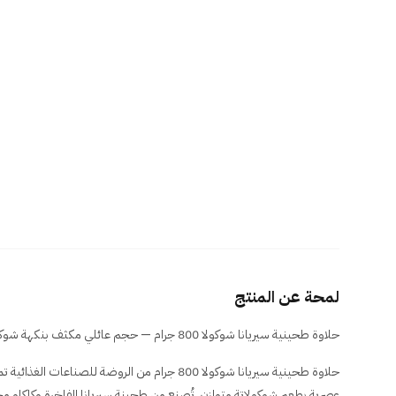
لمحة عن المنتج
حلاوة طحينية سيريانا شوكولا 800 جرام — حجم عائلي مكثف بنكهة شوكولاتة غنية للتقديم والهدايا والتجزئة.
حلاوة طحينية سيريانا شوكولا 800 جرام من الروضة للصن
عصرية بطعم شوكولاتة متوازن. تُصنع من طحينة سيريانا الفاخرة وكاكاو