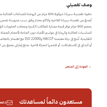
وصف تفصيلي
حلاوة طحينية سيريانا شوكولا 800 جرام من الروضة
تُصنع من طحينة سيريانا الفاخرة وكاكاو مختار وفق نسب مدروسة تضمن قوا
بحجم 800 جرام توفر قيمة ممتازة للعائلات الكبيرة ومحلات الحلويات
المناسبات العائلية والهدايا في مواسم الأعياد دون الحاجة لأحجام الجملة 
التقليدية. تُنتج في بيئة معتمد
أو الشاي في الاستقبالات، أو قسّمها لتجزئة فاخرة. منتج إماراتي يجمع بين ال
←
العودة إلى المتجر
مستعدون دائماً لمساعدتك
دعم 