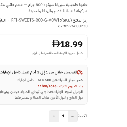
حلاوة طحينية سيريانا شوكولا 800 جرام — حجم
شوكولاتة غنية للتقديم والهدايا والتجزئة.
رمز المنتج (SKU):
RFI-SWEETS-800-G-VOWI
·
البار
6298976600230
18.99
شامل ضريبة القيمة المضافة حيثما ينطبق
التوصيل خلال
من 1 إلى 3 أيام عمل داخل الإمارات
شحن مجاني للطلبات فوق 500 AED — داخل الإمارات
يصلك يوم الثلاثاء، 11/08/2026
التوصيل للتجزئة: الإمارات فقط (دبي، أبوظبي، الشارقة، عجمان، وغيرها)
دول الخليج والدول الأخرى: طلبات الجملة والتصدير فقط
+
−
الكمية
1