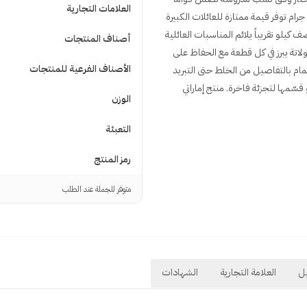
العلامات التجارية
طرياً يسهل تقطيعه ونكهة غنية لا ثقيلة. عبوة محكمة الإغلاق بحجم 800 جرام توفر قيمة ممتازة للعائلات الكبيرة
يلو تقريباً يلائم المناسبات العائلية
أصناف المنتجات
ولاتة يبرز في كل قطعة مع الحفاظ على
الأصناف الفرعية للمنتجات
يدية. تُنتج في بيئة معتمدة HACCP وISO 22000 مع اهتمام بالتفاصيل من الخلط حتى التبريد
 قسّمها لتجزئة فاخرة. منتج إماراتي
الوزن
التعبئة
رمز المنتج
متوفر للجملة عند الطلب
ل
العلامة التجارية
الشهادات