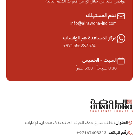
تواصل معنا من خلال أي من قنوات الدعم التالية:
دعم المستهلك
info@alrawdha-ind.com
مركز المساعدة عبر الواتساب
+971556287574
السبت - الخميس
8:30 صباحاً - 5:00 عصراً
العنوان:
خلف شارع جدة، الجرف الصناعية 3، عجمان، الإمارات
رقم الهاتف:
+97167403313