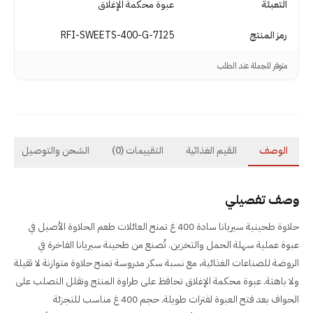
التعبئة
عبوة محكمة الإغلاق
رمز المنتج
RFI-SWEETS-400-G-7I25
متوفر للجملة عند الطلب
الوصف
القيم الغذائية
التقييمات
(0)
الشحن والتوصيل
وصف تفصيلي
حلاوة طحينية سيريانا سادة 400 غ تمنح العائلات طعم الحلاوة الأصيل في
عبوة عملية سهلة الحمل والتخزين. تُصنع من طحينة سيريانا الفاخرة في
الروضة للصناعات الغذائية، مع نسبة سكر مدروسة تمنح حلاوة متوازنة لا ثقيلة
ولا باهتة. عبوة محكمة الإغلاق تحافظ على طراوة المنتج وتقلل التصلب على
الحواف بعد فتح العبوة لفترات طويلة. حجم 400 غ مناسب للتجزئة