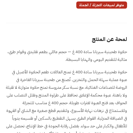
متوفر لمبيعات التجزئة / الجملة
لمحة عن المنتج
حلاوة طحينية سيريانا سادة 400 غ — حجم عائلي بطعم تقليدي وقوام طري،
مثالية للتقديم اليومي والهدايا البسيطة.
حلاوة طحينية سيريانا سادة 400 غ تمنح العائلات طعم الحلاوة الأصيل في
عبوة عملية سهلة الحمل والتخزين. تُصنع من طحينة سيريانا الفاخرة في
الروضة للصناعات الغذائية، مع نسبة سكر مدروسة تمنح حلاوة متوازنة لا ثقيلة
ولا باهتة. عبوة محكمة الإغلاق تحافظ على طراوة المنتج وتقلل التصلب على
الحواف بعد فتح العبوة لفترات طويلة. حجم 400 غ مناسب للتجزئة
وللاستمتاع في نزهات نهاية الأسبوع، ولتقديم قطع صغيرة مع الشاي أو القهوة
في الضيافة المنزلية. القوام الطري يسهل التقطيع بالسكين أو تقسيمه يدوياً
للأطفال والكبار على حد سواء. بفضل رقابة الجودة في خط الإنتاج، تحصل على