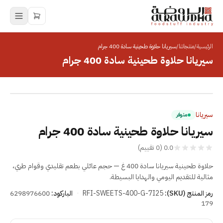
الرئيسية
/
منتجاتنا
/
سيريانا حلاوة طحينية سادة 400 جرام
سيريانا حلاوة طحينية سادة 400 جرام
انقر للتكبير
سيريانا
متوفر
سيريانا حلاوة طحينية سادة 400 جرام
0.0
(
0
تقييم
)
حلاوة طحينية سيريانا سادة 400 غ — حجم عائلي بطعم تقليدي وقوام طري،
مثالية للتقديم اليومي والهدايا البسيطة.
رمز المنتج (SKU):
RFI-SWEETS-400-G-7I25
·
الباركود:
6298976600
179