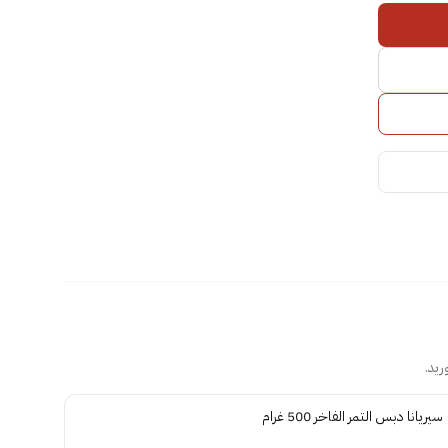
ريد.
سيريانا دبس التمر الفاخر 500 غرام