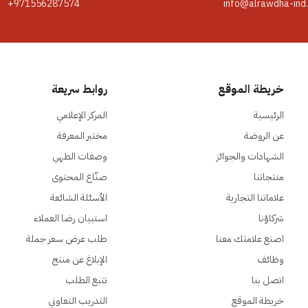
+971556287574
info@alrawdha-ind
خريطة الموقع
روابط سريعة
الرئيسية
المركز الإعلامي
عن الروضة
مختبر المعرفة
الشهادات والجوائز
وصفات الطهي
منتجاتنا
صنّاع المحتوى
علاماتنا التجارية
الأسئلة الشائعة
شركاؤنا
استبيان رضا العملاء
اصنع علامتك معنا
طلب عرض سعر جملة
وظائف
الإبلاغ عن منتج
اتصل بنا
تتبع الطلب
خريطة الموقع
التدريب التعاوني