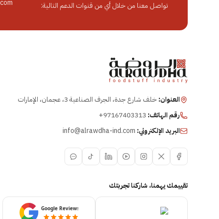
.com
تواصل معنا من خلال أي من قنوات الدعم التالية:
العنوان:
خلف شارع جدة، الجرف الصناعية 3، عجمان، الإمارات
رقم الهاتف:
+97167403313
البريد الإلكتروني:
info@alrawdha-ind.com
تقييمك يهمنا، شاركنا تجربتك