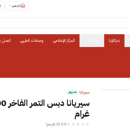
الدعم
شركاؤنا
وظائف
المركز الإعلامي
وصفات الطهي
اتصل بن
سيريانا
متوفر
سيريانا دبس 
غرام
0.0
(
0
تقييم
)