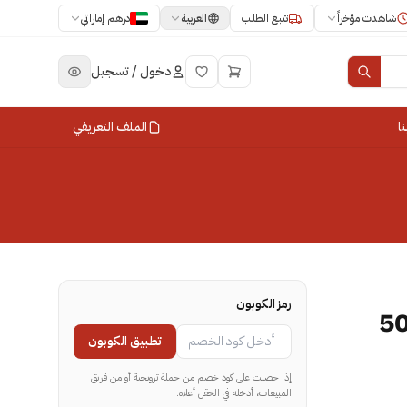
العربية
شاهدت مؤخراً
تتبع الطلب
درهم إماراتي
دخول / تسجيل
ا
الملف التعريفي
رمز الكوبون
التمر الفاخر 500
تطبيق الكوبون
إذا حصلت على كود خصم من حملة ترويجية أو من فريق
المبيعات، أدخله في الحقل أعلاه.