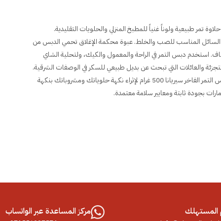
لغذائية يضيف حلاوة تمر طبيعية ولوناً غنياً للمطبخ المنزلي والحلويات التقليدية.
قوام السائل المناسب للصب والخلط. عبوة محكمة الإغلاق تحمي الدبس من
جاف. استخدم دبس التمر في الراحة والمعمول والكيك، ولتحلية الشاي
في صلصات اللحوم المشوية. حجم 500 غرام يلائم التجزئة والعائلات التي تبحث عن بديل طبيعي للسكر في الوصفات الشرقية.
علامة سيريانا تعني جودة ثابتة وإنتاجاً إماراتياً معتمداً في عجمان. اطلب دبس التمر الفاخر سيريانا 500 غرام لإثراء نكهة حلوياتك ومشروباتك بنكهة
إمارات بجودة ثابتة ومعايير سلامة معتمدة.
المستهلك
مركز المساعدة عبر الواتساب