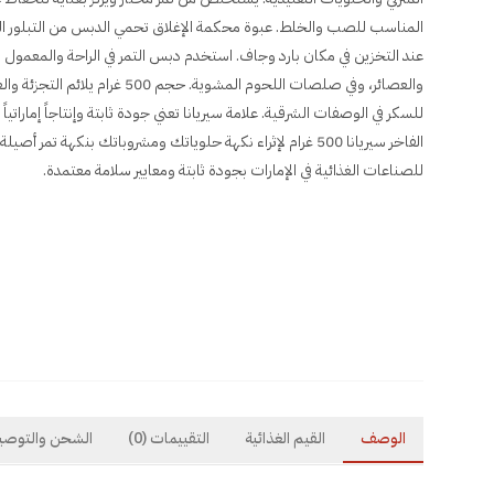
المناسب للصب والخلط. عبوة محكمة الإغلاق تحمي الدبس من التبلور ال
عند التخزين في مكان بارد وجاف. استخدم دبس التمر في الراحة والمعمول
والعصائر، وفي صلصات اللحوم المشوية. ح
للسكر في الوصفات الشرقية. علامة سيريانا تعني جودة ثابتة وإنتاجاً إماراتي
الفاخر سيريانا 500 غرام لإثراء نكهة حلوياتك ومشروباتك بنكهة تمر
للصناعات الغذائية في الإمارات بجودة ثابتة ومعايير سلامة معتمدة.
الوصف
القيم الغذائية
التقييمات
(0)
الشحن والتوصي