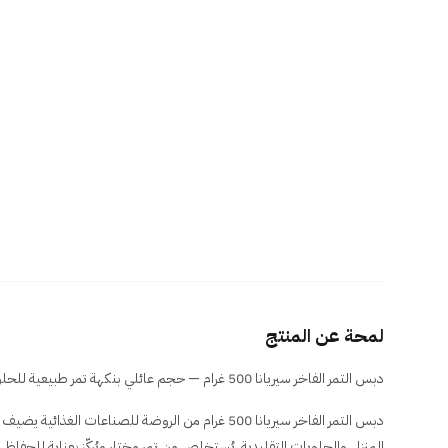
لمحة عن المنتج
دبس التمر الفاخر سيريانا 500 غرام — حجم عائلي بنكهة تمر طبيعية للحلويات والمشروبات والوصفات اليومية.
دبس التمر الفاخر سيريانا 500 غرام من الروضة للصناعات الغذ
المنزلي والحلويات التقليدية. يُستخلص من تمر مختار ويُركّز بعناية للحفاظ 