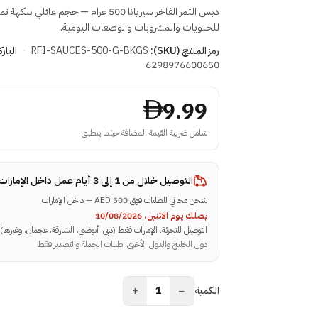
دبس التمر الفاخر سيريانا 500 غرام — حجم عائلي بن
للحلويات والمشروبات والوصفات اليومية.
رمز المنتج (SKU):
RFI-SAUCES-500-G-BKGS
·
البار
6298976600650
9.99
شامل ضريبة القيمة المضافة حيثما ينطبق
التوصيل خلال
من 1 إلى 3 أيام عمل داخل الإمارات
شحن مجاني للطلبات فوق 500 AED — داخل الإمارات
يصلك يوم الاثنين، 10/08/2026
التوصيل للتجزئة: الإمارات فقط (دبي، أبوظبي، الشارقة، عجمان، وغيرها)
دول الخليج والدول الأخرى: طلبات الجملة والتصدير فقط
+
−
الكمية
1