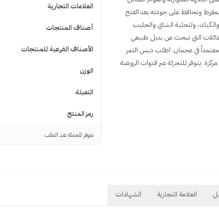
العلامات التجارية
مفرط وتحافظ على جودته بعد الفتح
 والكيك، ولتحلية الشاي والحليب
أصناف المنتجات
جم 500 غرام يلائم التجزئة والعائلات التي تبحث عن بديل طبيعي
الأصناف الفرعية للمنتجات
اً معتمداً في عجمان. اطلب دبس التمر
 أصيلة مركزة. يتوفر للتجزئة عبر قنوات الروضة
الوزن
التعبئة
رمز المنتج
متوفر للجملة عند الطلب
ل
العلامة التجارية
الشهادات