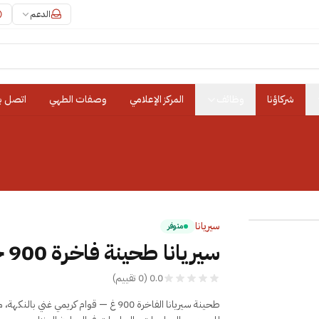
الدعم
شركاؤنا
وظائف
المركز الإعلامي
وصفات الطهي
اتصل بن
سيريانا
متوفر
سيريانا طحينة فاخرة 900 جرام
0.0
(
0
تقييم
)
طحينة سيريانا الفاخرة 900 غ — قوام كريمي غني بالنكهة