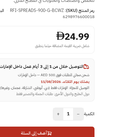
للحمص والصلصات والحلويات في المطبخ المنزلي.
رمز المنتج (SKU):
RFI-SPREADS-900-G-BCWZ
·
الب
6298976600018
24.99
شامل ضريبة القيمة المضافة حيثما ينطبق
التوصيل خلال
من 1 إلى 3 أيام عمل داخل الإمارات
شحن مجاني للطلبات فوق 500 AED — داخل الإمارات
يصلك يوم الثلاثاء، 11/08/2026
التوصيل للتجزئة: الإمارات فقط (دبي، أبوظبي، الشارقة، عجمان، وغيرها)
دول الخليج والدول الأخرى: طلبات الجملة والتصدير فقط
+
−
الكمية
1
أضف إلى السلة