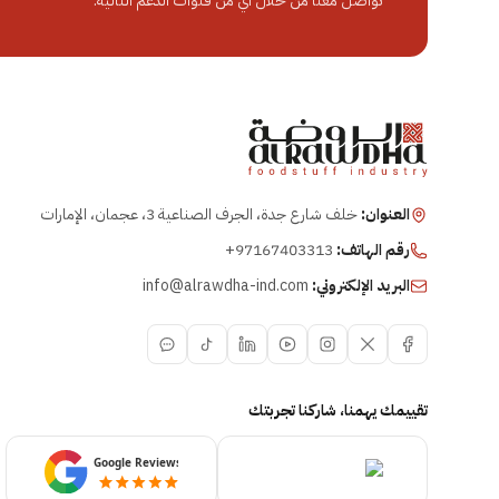
تواصل معنا من خلال أي من قنوات الدعم التالية:
العنوان:
خلف شارع جدة، الجرف الصناعية 3، عجمان، الإمارات
رقم الهاتف:
+97167403313
البريد الإلكتروني:
info@alrawdha-ind.com
تقييمك يهمنا، شاركنا تجربتك