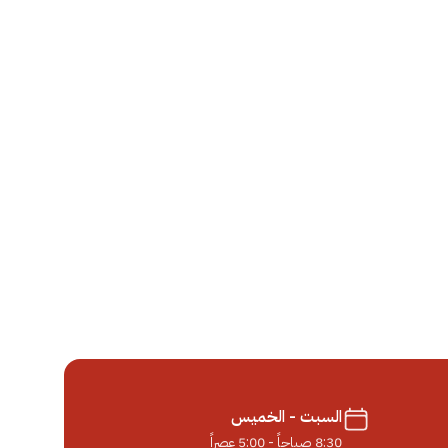
السبت - الخميس
8:30 صباحاً - 5:00 عصراً