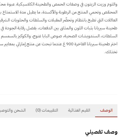
والثوم وزيت الزيتون في وصفات الحمص والطحينة الكلاسيكية. عبوة محك
العائلات التي تطبخ بانتظام وتحضّر المقبلات والسلطات والحلويات الشرقية
طحينة سيريانا بثبات اللون والمذاق بين الدفعات، بفضل رقابة الجودة ف
السلطات، السندويشات الصحية، صوص البابا غنوج، والكوكيز بالسمسم 
اختر طحينة سيريانا الفاخرة 900 غ عندما تبحث عن منتج إمارا
تخذلك.
الوصف
القيم الغذائية
التقييمات
(0)
الشحن والتوصي
وصف تفصيلي