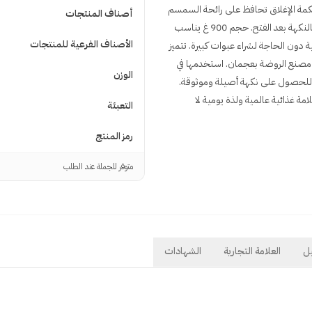
مة الإغلاق تحافظ على رائحة السمسم
أصناف المنتجات
المحمّص وتحمي المنتج من الرطوبة والأكسدة، ما يطيل مدة الاستمتاع بالنكهة بعد الفتح. حجم 900 غ يناسب
الأصناف الفرعية للمنتجات
 دون الحاجة لشراء عبوات كبيرة. تتميز
ي مصنع الروضة بعجمان. استخدمها في
الوزن
للحصول على نكهة أصيلة وموثوقة.
تي بمعايير سلامة غذائية عالمية ولذة يومية لا
التعبئة
رمز المنتج
متوفر للجملة عند الطلب
ل
العلامة التجارية
الشهادات