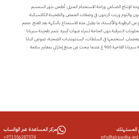
ية تجمع بين جودة الإنتاج الصناعي وراحة الاستخدام المنزلي. تُطحن بذور السمسم
ون والثوم وزيت الزيتون في وصفات الحمص والطحينة الكلاسيكية.
 الرطوبة والأكسدة، ما يطيل مدة الاستمتاع بالنكهة بعد الفتح. حجم
لحلويات الشرقية دون الحاجة لشراء عبوات كبيرة. تتميز طحينة سيريانا
ة بعجمان. استخدمها في السلطات، السندويشات الصحية، صوص البابا
غنوج، والكوكيز بالسمسم للحصول على نكهة أصيلة وموثوقة. اختر طحينة سيريانا الفاخرة 900 غ عندما تبحث عن منتج إماراتي بمعايير سلامة
المستهلك
مركز المساعدة عبر الواتساب
+971556287574
info@alrawdha-ind