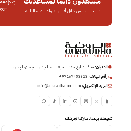
مستعدون دائماً لمساعدتك
دعم 
.com
تواصل معنا من خلال أي من قنوات الدعم التالية:
العنوان:
خلف شارع جدة، الجرف الصناعية 3، عجمان، الإمارات
رقم الهاتف:
+97167403313
البريد الإلكتروني:
info@alrawdha-ind.com
تقييمك يهمنا، شاركنا تجربتك