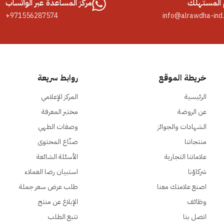
المستهلك
مركز المساعدة عبر الواتساب
+971556287574
info@alrawdha-ind
خريطة الموقع
روابط سريعة
الرئيسية
المركز الإعلامي
عن الروضة
مختبر المعرفة
الشهادات والجوائز
وصفات الطهي
منتجاتنا
صنّاع المحتوى
علاماتنا التجارية
الأسئلة الشائعة
شركاؤنا
استبيان رضا العملاء
اصنع علامتك معنا
طلب عرض سعر جملة
وظائف
الإبلاغ عن منتج
اتصل بنا
تتبع الطلب