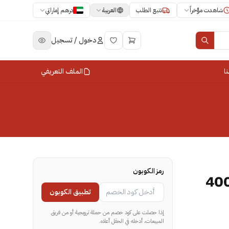
العربية
شاهدت مؤخراً
تتبع الطلب
درهم إماراتي
دخول / تسجيل
ا
الملف التعريفي
رمز الكوبون
انا طحينة فاخرة علبة 400
تطبيق الكوبون
إذا حصلت على كود خصم من حملة ترويجية أو من فريق
المبيعات، أدخله في الحقل أعلاه.