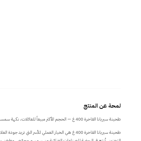
لمحة عن المنتج
طحينة سيريانا الفاخرة 400 غ — الحجم الأكثر مبيعاً للعائلات، نكهة سمسم أصيلة وقوام ناعم للوصفات اليومية.
طحينة سيريانا الفاخرة 400 غ هي الخيار العملي للأسر التي ت
التخزين. تُنتج في الروضة للصناعات الغذائية من سمسم محمّص وطحَن ب