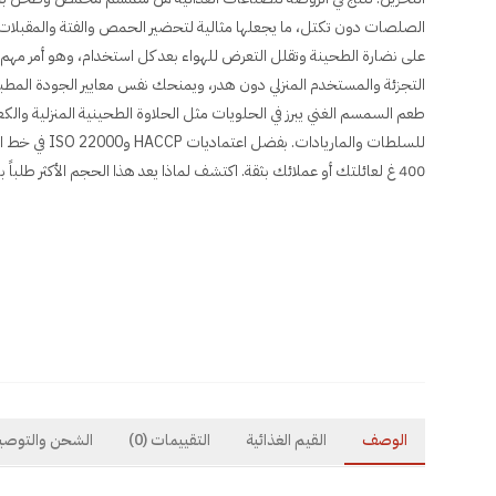
الصلصات دون تكتل، ما يجعلها مثالية لتحضير الحمص والفتة والمقبلات 
التجزئة والمستخدم المنزلي دون هدر، ويمنحك نفس معايير الجودة المطبق
طعم السمسم الغني يبرز في الحلويات مثل الحلاوة الطحينية المنزلية والك
للسلطات والماريادا
400 غ لعائلتك أو عملائك بثقة. اكتشف لماذا يعد هذا الحجم الأكثر طلباً بين محبي الطحينة الأصيلة في الإمارات.
الوصف
القيم الغذائية
التقييمات
(0)
الشحن والتوصي