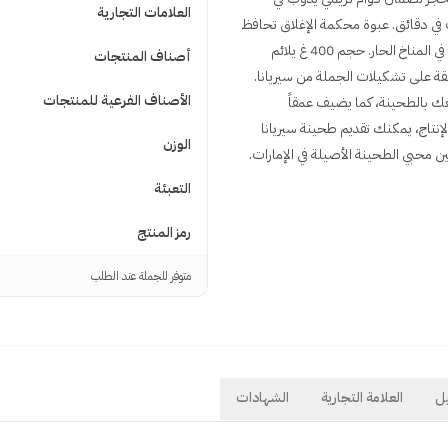
العلامات التجارية
في دقائق. عبوة محكمة الإغلاق تحافظ
على نضارة الطحينة وتقلل التعرض للهواء بعد كل استخدام، وهو أمر مهم في المناخ الحار. حجم 400 غ يلائم
أصناف المنتجات
ة على تشكيلات الجملة من سيريانا.
الأصناف الفرعية للمنتجات
عك بالطحينة، كما يضيف عمقاً
ت. بفضل اعتماديات HACCP وISO 22000 في خط الإنتاج، يمكنك تقديم طحينة سيريانا
الوزن
التعبئة
رمز المنتج
متوفر للجملة عند الطلب
ل
العلامة التجارية
الشهادات