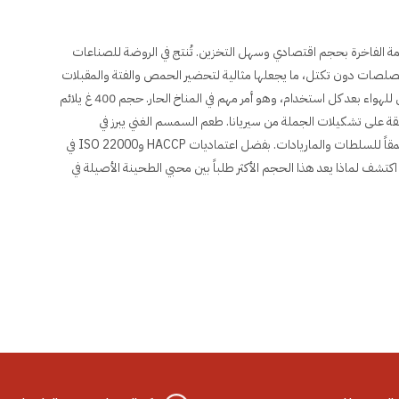
تي تريد جودة العلامة الفاخرة بحجم اقتصادي وسهل التخزين. تُنتج في الروضة للصناعات
لصات دون تكتل، ما يجعلها مثالية لتحضير الحمص والفتة والمقبلات
في دقائق. عبوة محكمة الإغلاق تحافظ على نضارة الطحينة وتقلل التعرض للهواء بعد كل استخدام، وهو أمر مهم في المناخ الحار. حجم 400 غ يلائم
ة على تشكيلات الجملة من سيريانا. طعم السمسم الغني يبرز في
الحلويات مثل الحلاوة الطحينية المنزلية والكعك بالطحينة، كما يضيف عمقاً للسلطات والماريادات. بفضل اعتماديات HACCP وISO 22000 في
400 غ لعائلتك أو عملائك بثقة. اكتشف لماذا يعد هذا الحجم الأكثر طلباً بين محبي الطحينة الأصيلة في