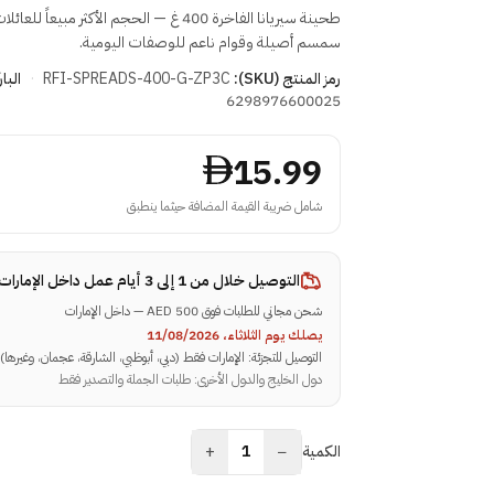
طحينة سيريانا الفاخرة 400 غ — الحجم الأكثر مبيعاً لل
سمسم أصيلة وقوام ناعم للوصفات اليومية.
رمز المنتج (SKU):
RFI-SPREADS-400-G-ZP3C
·
البا
6298976600025
15.99
شامل ضريبة القيمة المضافة حيثما ينطبق
التوصيل خلال
من 1 إلى 3 أيام عمل داخل الإمارات
شحن مجاني للطلبات فوق 500 AED — داخل الإمارات
يصلك يوم الثلاثاء، 11/08/2026
التوصيل للتجزئة: الإمارات فقط (دبي، أبوظبي، الشارقة، عجمان، وغيرها)
دول الخليج والدول الأخرى: طلبات الجملة والتصدير فقط
+
−
الكمية
1