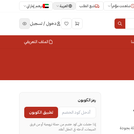
العربية
شاهدت مؤخراً
تتبع الطلب
درهم إماراتي
دخول / تسجيل
ا
الملف التعريفي
رمز الكوبون
تطبيق الكوبون
إذا حصلت على كود خصم من حملة ترويجية أو من فريق
الجملة بجودة
المبيعات، أدخله في الحقل أعلاه.