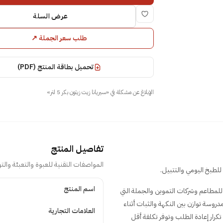
عرض السلة
طلب سعر الجملة
↗
تحميل بطاقة المنتج (PDF)
الإبلاغ عن مشكلة في
«
سيريانا زيت زيتون بكر 5 لتر
»
تفاصيل المنتج
المواصفات التقنية للعبوة والتعبئة والتو
تفاصيل المنتج
اسم المنتج
حلاً تجارياً للمطاعم وشركات التموين والجملة التي
روسة توازن بين النكهة والثبات أثناء
العلامات التجارية
لي الخفيف. عبوة محكمة الإغلاق بحجم 5 لتر تقلل تكرار إعادة الطلب وتوفر تكلفة أقل