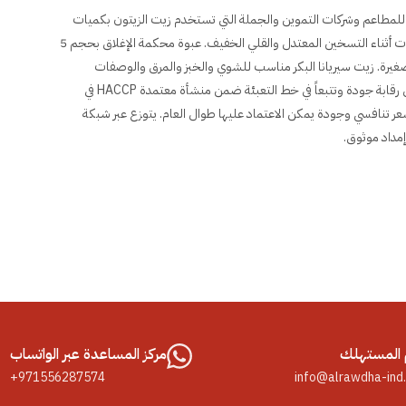
وفّر حلاً تجارياً للمطاعم وشركات التموين والجملة التي تستخدم زيت الزيتون بكميات
كبيرة يومياً. يُنتج من زيتون بكر بمواصفات مدروسة توازن بين النكهة والثبات أثناء التسخين المعتدل والقلي الخفيف. عبوة محكمة الإغلاق بحجم 5
لصغيرة. زيت سيريانا البكر مناسب للشوي والخبز والمرق والوصفات
المتوسطية والشرقية على حد سواء في المطابخ المهنية. علامة سيريانا تعني رقابة جودة وتتبعاً في خط التعبئة ضمن منشأة معتمدة HACCP في
طاعم والتموين والجملة بسعر تنافسي وجودة يمكن الاعتماد عليها طوال العام. يتوزع عبر شبكة
إمداد موثوق.
المستهلك
مركز المساعدة عبر الواتساب
+971556287574
info@alrawdha-ind