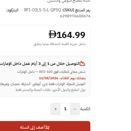
ثابتة للطبخ اليومي والتتبيل.
رمز المنتج (SKU):
RFI-OILS-5-L-QPSQ
·
الباركود:
6298976600674
164.99
شامل ضريبة القيمة المضافة حيثما ينطبق
التوصيل خلال
من 1 إلى 3 أيام عمل داخل الإمارات
شحن مجاني للطلبات فوق 500 AED — داخل الإمارات
يصلك يوم الثلاثاء، 11/08/2026
التوصيل للتجزئة: الإمارات فقط (دبي، أبوظبي، الشارقة، عجمان، وغيرها)
دول الخليج والدول الأخرى: طلبات الجملة والتصدير فقط
+
−
الكمية
1
أضف إلى السلة