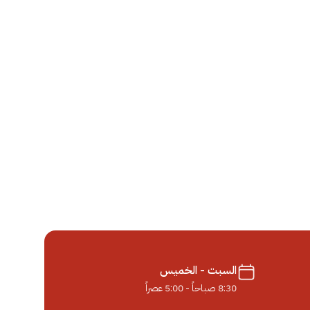
السبت - الخميس
8:30 صباحاً - 5:00 عصراً