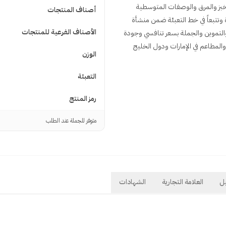
لخبز والمرق والوصفات المتوسطية
أصناف المنتجات
ة وتتبعاً في خط التعبئة ضمن منشأة
الأصناف الفرعية للمنتجات
ب زيت زيتون بكر سيريانا 5 لتر للمطاعم والتموين والجملة بسعر تنافسي وجودة
والمطاعم في الإمارات ودول الخليج
الوزن
التعبئة
رمز المنتج
متوفر للجملة عند الطلب
ل
العلامة التجارية
الشهادات